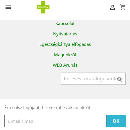
shopping_cart


Kapcsolat
Nyitvatartás
Egészségkártya elfogadás
Magunkról
WEB Áruház

Értesülsz legújabb híreinkről és akcióinkról